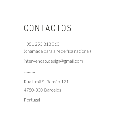
CONTACTOS
+351 253 818 060
(chamada para a rede fixa nacional)
intervencao.design@gmail.com
.............
Rua Irmã S. Romão 121
4750-300 Barcelos
Portugal