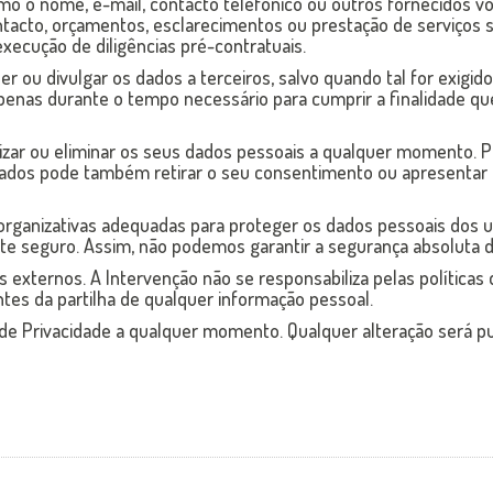
mo o nome, e-mail, contacto telefónico ou outros fornecidos vol
acto, orçamentos, esclarecimentos ou prestação de serviços so
xecução de diligências pré-contratuais.
ou divulgar os dados a terceiros, salvo quando tal for exigido
penas durante o tempo necessário para cumprir a finalidade qu
tualizar ou eliminar os seus dados pessoais a qualquer momento. P
s dados pode também retirar o seu consentimento ou apresentar
ganizativas adequadas para proteger os dados pessoais dos uti
e seguro. Assim, não podemos garantir a segurança absoluta d
s externos. A Intervenção não se responsabiliza pelas política
ntes da partilha de qualquer informação pessoal.
 de Privacidade a qualquer momento. Qualquer alteração será pu