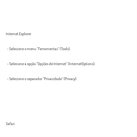
Internet Explorer
- Selecione o menu "Ferramentas” (Tools);
- Selecione a opção "Opções de Internet” (InternetOptions);
- Selecione o separador "Privacidade” (Privacy).
Safari