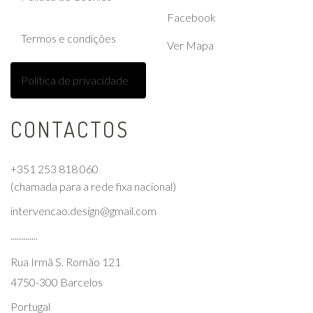
Facebook
Termos e condições
Ver Mapa
Política de privacidade
CONTACTOS
+351 253 818 060
(chamada para a rede fixa nacional)
intervencao.design@gmail.com
.............
Rua Irmã S. Romão 121
4750-300 Barcelos
Portugal