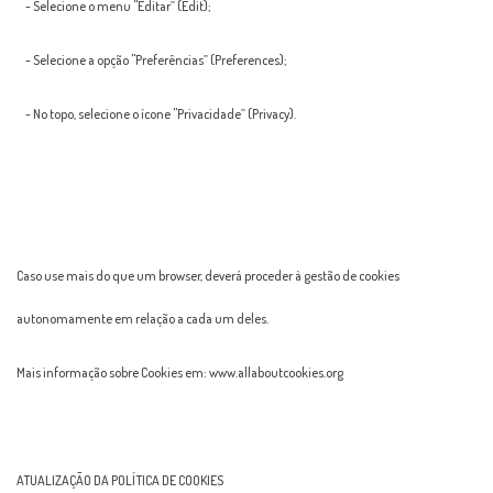
- Selecione o menu "Editar” (Edit);
- Selecione a opção "Preferências” (Preferences);
- No topo, selecione o ícone "Privacidade” (Privacy).
Caso use mais do que um browser, deverá proceder à gestão de cookies
autonomamente em relação a cada um deles.
Mais informação sobre Cookies em: www.allaboutcookies.org
ATUALIZAÇÃO DA POLÍTICA DE COOKIES