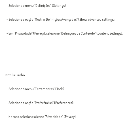
- Selecione o menu "Definições” (Settings);
- Selecione a opção "Mostrar Definições Avançadas” (Show advanced settings);
- Em "Privacidade” (Privacy), selecione "Definições de Conteúdo” (Content Settings).
Mozilla Firefox
- Selecione o menu "Ferramentas” (Tools);
- Selecione a opção "Preferências” (Preferences);
- No topo, selecione o ícone "Privacidade” (Privacy).