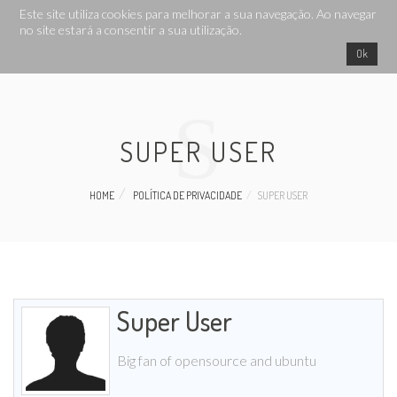
Search ...
Este site utiliza cookies para melhorar a sua navegação. Ao navegar
no site estará a consentir a sua utilização.
Ok
S
SUPER USER
HOME
POLÍTICA DE PRIVACIDADE
SUPER USER
Super User
Big fan of opensource and ubuntu