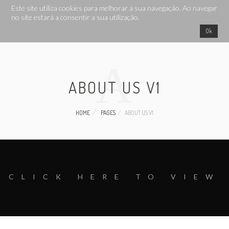
Search ...
Este site utiliza cookies para melhorar a sua navegação. Ao navegar
no site estará a consentir a sua utilização.
Ok
A
ABOUT US V1
HOME
PAGES
ABOUT US V1
CLICK HERE TO VIEW
This page can't load Google Maps correctly.
OK
Do you own this website?