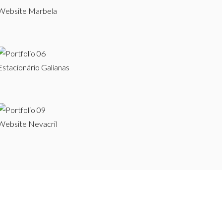
Website Marbela
Estacionário Galianas
Website Nevacril