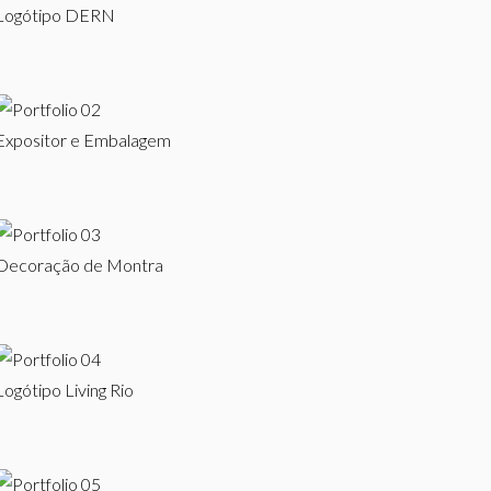
Logótipo DERN
Expositor e Embalagem
Decoração de Montra
Logótipo Living Rio