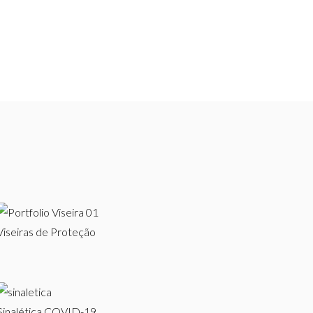
Viseiras de Proteção
Sinalética COVID-19